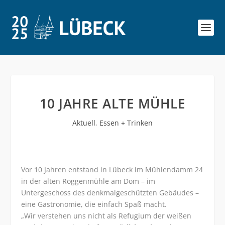
10 JAHRE ALTE MÜHLE
Aktuell
,
Essen + Trinken
Vor 10 Jahren entstand in Lübeck im Mühlendamm 24
in der alten Roggenmühle am Dom – im
Untergeschoss des denkmalgeschützten Gebäudes –
eine Gastronomie, die einfach Spaß macht.
„Wir verstehen uns nicht als Refugium der weißen