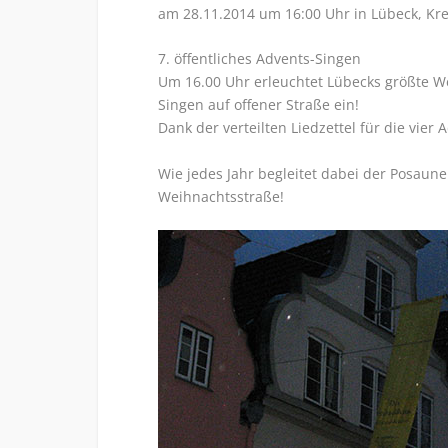
am 28.11.2014 um 16:00 Uhr in Lübeck, Kr
7. öffentliches Advents-Singen
Um 16.00 Uhr erleuchtet Lübecks größte W
Singen auf offener Straße ein!
Dank der verteilten Liedzettel für die vier
Wie jedes Jahr begleitet dabei der Posaun
Weihnachtsstraße!