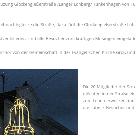
euzung Glockengießerstraße /Langer Lohberg/ Tünkenhagen von 16.
eihnachtsglocke die Straße, dazu lädt die Glockengießerstraße L
 Adventslieder, sind alle Besucher zum kräftigen Mitsingen eingelad
enchor von der Gemeinschaft in der Evangelischen Kirche Groß und 
Die 20 Mitglieder der St
möchten in der Straße ei
zum Leben erwecken, ind
die Lübeck-Besucher und