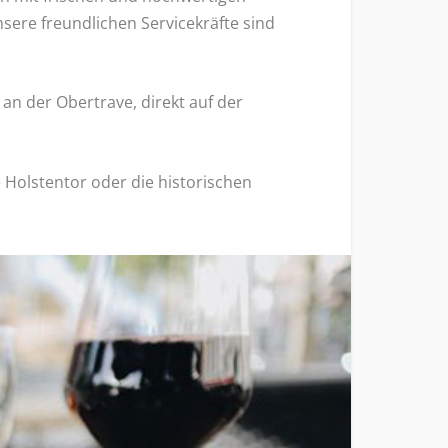
sere freundlichen Servicekräfte sind
an der Obertrave, direkt auf der
Holstentor oder die historischen