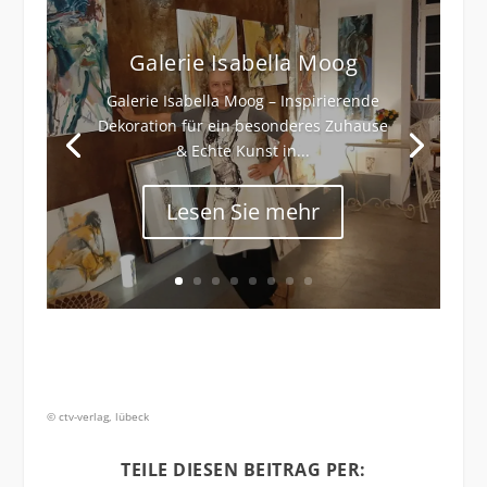
Galerie Isabella Moog
Galerie Isabella Moog – Inspirierende
Dekoration für ein besonderes Zuhause
& Echte Kunst in...
Lesen Sie mehr
©
ctv-verlag
, lübeck
TEILE DIESEN BEITRAG PER: