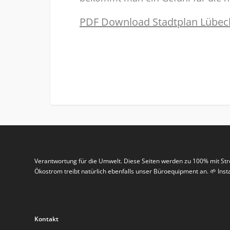
PDF Download Stadtplan Lübec
Verantwortung für die Umwelt. Diese Seiten werden zu 100% mit St
Ökostrom treibt natürlich ebenfalls unser Büroequipment an. 🌱 In
Kontakt