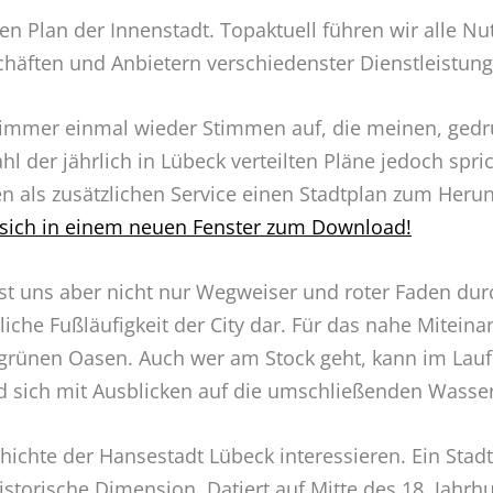
en Plan der Innenstadt. Topaktuell führen wir alle N
äften und Anbietern verschiedenster Dienstleistung
immer einmal wieder Stimmen auf, die meinen, gedr
hl der jährlich in Lübeck verteilten Pläne jedoch spri
en als zusätzlichen Service einen Stadtplan zum Her
t sich in einem neuen Fenster zum Download!
st uns aber nicht nur Wegweiser und roter Faden durch 
iche Fußläufigkeit der City dar. Für das nahe Mitein
 grünen Oasen. Auch wer am Stock geht, kann im Lauf
d sich mit Ausblicken auf die umschließenden Wasse
chichte der Hansestadt Lübeck interessieren. Ein Stadt
storische Dimension. Datiert auf Mitte des 18. Jahrh