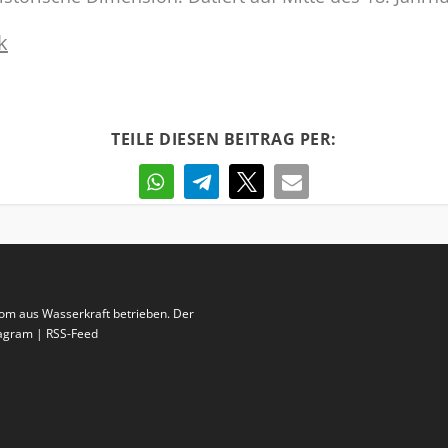
k
TEILE DIESEN BEITRAG PER:
rom aus Wasserkraft betrieben. Der
stagram | RSS-Feed