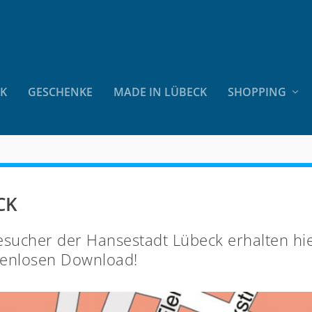
CK
GESCHENKE
MADE IN LÜBECK
SHOPPING
CK
esucher der Hansestadt Lübeck erhalten hie
tenlosen Download!