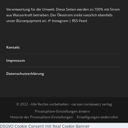
Verantwortung für die Umwelt. Diese Seiten werden zu 100% mit Strom
aus Wasserkraft betrieben. Der Ökostrom treibt natürlich ebenfalls
unser Büroequipment an. 🌱 Instagram | RSS-Feed
Kontakt
WORKSHOP IM GOLDENEN HIRSCH:
GRUSSKARTEN VON KARIN TAUER
NEUERÖFFNUNG GALERIE ISABELLA MOOG
HANDWERKEN IM GOLDENEN HIRSCH:
Impressum
VERPACKUNGEN SELBST G...
(ZEBRAFISCH) IM GOLDEN...
WORKSHOP HERBSTKRÄN...
Datenschutzerklärung
© 2022 - Alle Rechte vorbehalten - carsten tomkewicz verlag
Privatsphäre-Einstellungen ändern
Historie der Privatsphäre-Einstellungen
Einwilligungen widerrufen
DSGVO Cookie Consent mit Real Cookie Banner