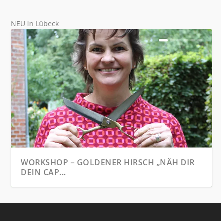
NEU in Lübeck
ORKSHOP – GOLDENER HIRSCH „NÄH DIR
WORKS
EIN CAP...
GOLDE