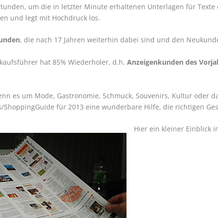
nden, um die in letzter Minute erhaltenen Unterlagen für Texte o
ten und legt mit Hochdruck los.
kunden
, die nach 17 Jahren weiterhin dabei sind und den Neukund
kaufsführer hat 85% Wiederholer, d.h.
Anzeigenkunden des Vorja
enn es um Mode, Gastronomie, Schmuck, Souvenirs, Kultur oder da
ShoppingGuide für 2013 eine wunderbare Hilfe, die richtigen Ges
Hier ein kleiner Einblick