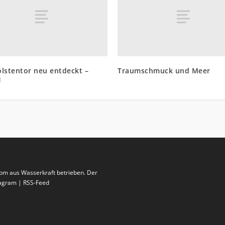
lstentor neu entdeckt –
Traumschmuck und Meer
1
rom aus Wasserkraft betrieben. Der
stagram | RSS-Feed