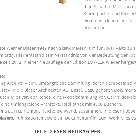
dem Schaffen Mies van d
Kindergärten und Kinder
ein ebenso klarer und lei
erkennbar.
te Werner Blaser 1949 nach Skandinavien, um für Alvar Aalto zu ar
m tätig. Hier entstand sein Verständnis von der Bedeutung der Ar
 seit 2012 in einer Neuauflage der Edition LÖFFLER wieder hergest
he:
Living Archive“ – eine umfangreiche Sammlung, deren Kernbestand W
e ist – in die Blaser Architekten AG, Basel. Dazu gehören Dokume
uten Mies van der Rohes, eine Möbelsammlung von Gerrit Rietveld
eine umfangreiche Architekturbibliothek mit 4000 Büchern.
 Firma LÖFFLER GmbH, Reichenschwand, zusammen. In dieser Koope
lasers
, Publikationen sowie ein Dokumentarfilm zum Werk Mies 
TEILE DIESEN BEITRAG PER: