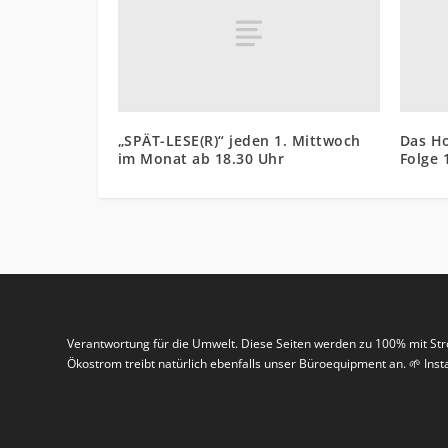
„SPÄT-LESE(R)“ jeden 1. Mittwoch
Das Ho
im Monat ab 18.30 Uhr
Folge 
Verantwortung für die Umwelt. Diese Seiten werden zu 100% mit St
Ökostrom treibt natürlich ebenfalls unser Büroequipment an. 🌱 In