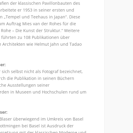
fien der klassischen Pavillonbauten des
arbeitete er 1953 in seiner ersten und
n „Tempel und Teehaus in Japan“. Diese
um Auftrag Mies van der Rohes für die
 Rohe – Die Kunst der Struktur.“ Weitere
führten zu 108 Publikationen über
ße Architekten wie Helmut Jahn und Tadao
er:
ich selbst nicht als Fotograf bezeichnet,
rch die Publikation in seinen Büchern
che Ausstellungen seiner
wurden in Museen und Hochschulen rund um
ser:
 Blaser überwiegend im Umkreis von Basel
ottmingen bei Basel ist Ausdruck der
rsetzung mit der klassischen Moderne und