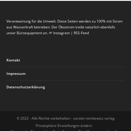
Verantwortung für die Umwelt. Diese Seiten werden zu 100% mit Strom
aus Wasserkraft betrieben. Der Ökostrom treibt natürlich ebenfalls
unser Büroequipment an. 🌱 Instagram | RSS-Feed
Kontakt
WORKSHOP IM GOLDENEN HIRSCH:
GRUSSKARTEN VON KARIN TAUER
NEUERÖFFNUNG GALERIE ISABELLA MOOG
HANDWERKEN IM GOLDENEN HIRSCH:
Impressum
VERPACKUNGEN SELBST G...
(ZEBRAFISCH) IM GOLDEN...
WORKSHOP HERBSTKRÄN...
Datenschutzerklärung
© 2022 - Alle Rechte vorbehalten - carsten tomkewicz verlag
Privatsphäre-Einstellungen ändern