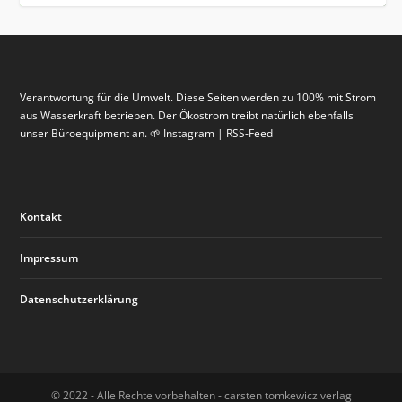
Verantwortung für die Umwelt. Diese Seiten werden zu 100% mit Strom
aus Wasserkraft betrieben. Der Ökostrom treibt natürlich ebenfalls
unser Büroequipment an. 🌱 Instagram | RSS-Feed
Kontakt
WORKSHOP IM GOLDENEN HIRSCH:
GRUSSKARTEN VON KARIN TAUER
NEUERÖFFNUNG GALERIE ISABELLA MOOG
HANDWERKEN IM GOLDENEN HIRSCH:
Impressum
VERPACKUNGEN SELBST G...
(ZEBRAFISCH) IM GOLDEN...
WORKSHOP HERBSTKRÄN...
Datenschutzerklärung
© 2022 - Alle Rechte vorbehalten - carsten tomkewicz verlag