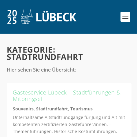
KATEGORIE:
STADTRUNDFAHRT
Hier sehen Sie eine Übersicht:
Gästeservice Lübeck – Stadtführungen &
Mitbringsel
Souvenirs
,
Stadtrundfahrt
,
Tourismus
Unterhaltsame Altstadtrundgänge für Jung und Alt mit
kompetenten zertifizierten Gästeführer/innen. –
Themenführungen, Historische Kostümführungen,