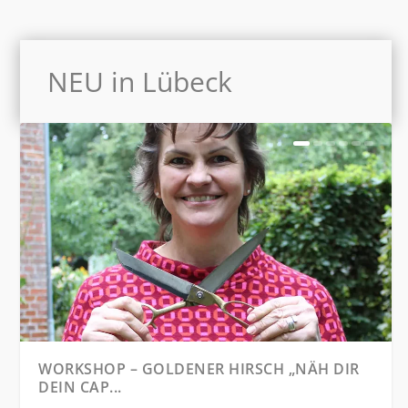
NEU in Lübeck
ORKSHOP – GOLDENER HIRSCH „NÄH DIR
WORKS
EIN CAP...
GOLDE